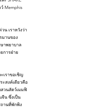
 และ SHARE
ัตว์ Memphis
่วน เราหวังว่า
ารทรมานของ
รักษาพยาบาล
นวยการฝ่าย
และเราขอเชิญ
ระสงค์เดียวคือ
ับสวนสัตว์เมมฟิ
จีน ซึ่งเป็น
านที่พักพิง