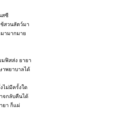
นสซี
ช้สวนสัตว์มา
อกมามากมาย
เมมฟิสส่ง ยายา
ักษาพยาบาลได้
่งไม่มีครั้งใด
าจกลับคืนได้
ายา ก็แผ่