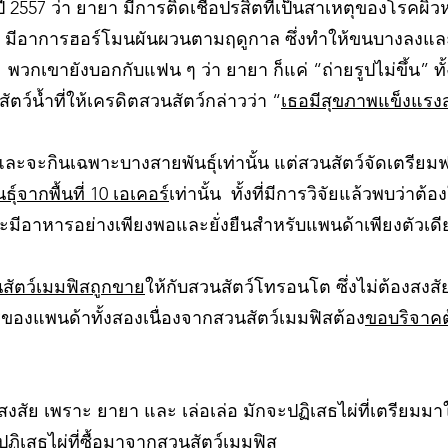
นปี 2557 ว่า ยายา มีการติดเชื้อปรสิตที่เป็นสาเหตุของโรคผิ
ายา มีอาการฮอร์โมนผันผวนตามฤดูกาล ซึ่งทำให้ขนบางลงและ
็ก พวกเขายังบอกกับแฟน ๆ ว่า ยายา ก็แค่ “ถ่ายรูปไม่ขึ้น” ท
ว์น้ำที่ให้เครดิตสวนสัตว์กล่าวว่า “
เธอมีสุขภาพแข็งแรง
ะจะกินเฉพาะบางสายพันธุ์เท่านั้น แต่สวนสัตว์จัดเตรียมฟ
ธุ์จากพื้นที่ 10 เอเคอร์
เท่านั้น ทั้งที่มีการวิจัยแล้วพบว่าต้อง
งจะมีอาหารอย่างเพียงพอและยั่งยืนสำหรับแพนด้าเพียงตัวเดี
สัตว์เมมฟิสถูกขาย
ให้กับสวนสัตว์โทรอนโต ซึ่งไม่ต้องสงสัยเ
งแพนด้าทั้งสองเนื่องจากสวนสัตว์เมมฟิสต้อง
ขอบริจาคต
าสงสัย เพราะ ยายา และ เล่อเล่อ มักจะปฏิเสธไผ่ที่เตรียมมาใ
ปฏิเสธไผ่
ที่ซื้อมาจากสวนสัตว์เมมฟิส