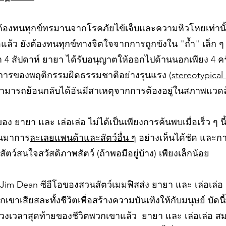
ต้องทนทุกข์ทรมานจากโรคภัยไข้เจ็บและความหิวโหยเท่านั้น ซ
อแล้ว ยังต้องทนทุกข์ทางจิตใจจากการถูกขังใน "ถ้ำ" เล็ก ๆ
 4 สัปดาห์ ยายา ได้รับอนุญาตให้ออกไปด้านนอกเพียง 4 ครั้ง!
าการของพฤติกรรมผิดธรรมชาติอย่างรุนแรง (
stereotypical
สามารถย้อนกลับได้อันมีสาเหตุจากการต้องอยู่ในสภาพแวดล้
ง ยายา และ เล่อเล่อ ไม่ได้เป็นเพียงการค้นพบเมื่อเร็ว ๆ น
านมาการ
ละเลยแพนด้าและสัตว์อื่น ๆ
อย่างเห็นได้ชัด และ
สัตว์สนใจสวัสดิภาพสัตว์ (ถ้าพอมีอยู่บ้าง) เพียงเล็กน้อย
 Jim Dean ซีอีโอของสวนสัตว์เมมฟิสส่ง ยายา และ เล่อเล่อ 
ขาเสียสละทั้งชีวิตเพื่อสร้างความบันเทิงให้กับมนุษย์ บัด
ช่วงเวลาสุดท้ายของชีวิตพวกเขาแล้ว ยายา และ เล่อเล่อ สม