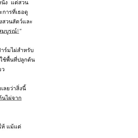
วหนัง แต่สวน
การที่เธอดู
ั้งสวนสัตว์และ
สมบูรณ์!
”
าร์มไผ่สำหรับ
ใช้พื้นที่ปลูกต้น
ยว
ลยว่าสิ่งนี้
้นไผ่จาก
ห้ แม้แต่