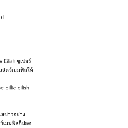
ว!
 Eilish ซูเปอร์
นสัตว์เมมฟิสให้
billie-eilish-
แสข่าวอย่าง
ตว์เมมฟิสก็ปลด