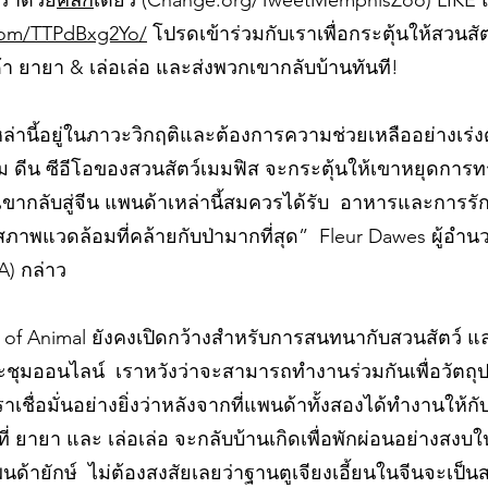
ราด้วย
คลิก
เดียว (Change.org/TweetMemphisZoo) LIKE
.com/TTPdBxg2Yo/
โปรดเข้าร่วมกับเราเพื่อกระตุ้นให้สวนส
 ยายา & เล่อเล่อ และส่งพวกเขากลับบ้านทันที!
หล่านี้อยู่ในภาวะวิกฤติและต้องการความช่วยเหลืออย่างเร่งด
่อ จิม ดีน ซีอีโอของสวนสัตว์เมมฟิส จะกระตุ้นให้เขาหยุดก
เขากลับสู่จีน แพนด้าเหล่านี้สมควรได้รับ อาหารและการ
นสภาพแวดล้อมที่คล้ายกับป่ามากที่สุด” Fleur Dawes ผู้อำ
A) กล่าว
 of Animal ยังคงเปิดกว้างสำหรับการสนทนากับสวนสัตว์ 
ะชุมออนไลน์ เราหวังว่าจะสามารถทำงานร่วมกันเพื่อวัตถุป
เชื่อมั่นอย่างยิ่งว่าหลังจากที่แพนด้าทั้งสองได้ทำงานให้ก
วที่ ยายา และ เล่อเล่อ จะกลับบ้านเกิดเพื่อพักผ่อนอย่างสงบใน
ายักษ์ ไม่ต้องสงสัยเลยว่าฐานตูเจียงเอี้ยนในจีนจะเป็นสถ