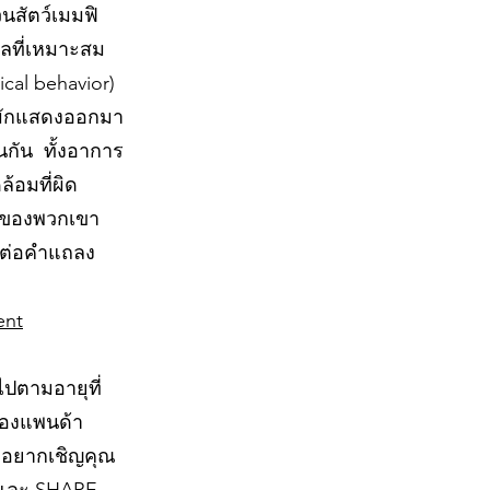
นสัตว์เมมฟิ
แลที่เหมาะสม
cal behavior)
งมักแสดงออกมา
่นกัน ทั้งอาการ
้อมที่ผิด
านของพวกเขา
ราต่อคำแถลง
ent
ไปตามอายุที่
ของแพนด้า
ึงอยากเชิญคุณ