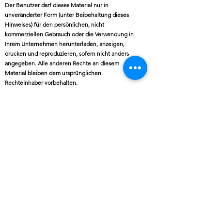
Der Benutzer darf dieses Material nur in
unveränderter Form (unter Beibehaltung dieses
Hinweises) für den persönlichen, nicht
kommerziellen Gebrauch oder die Verwendung in
Ihrem Unternehmen herunterladen, anzeigen,
drucken und reproduzieren, sofern nicht anders
angegeben. Alle anderen Rechte an diesem
Material bleiben dem ursprünglichen
Rechteinhaber vorbehalten.
Der Benutzer darf keine Urheberrechtshinweise
oder Markenzeichen für Inhalte, auf die Sie
zugreifen und die Sie verwenden, entfernen,
verdecken oder ändern. Der Benutzer darf den
Inhalt der Panda Voices-Website auch nicht in einer
Weise verwenden, die eine Billigung durch die
Panda Voices-Teilnehmer oder eine in den
Materialien enthaltene Person impliziert.
NUTZUNGSBEDINGUNGEN
Zustimmung