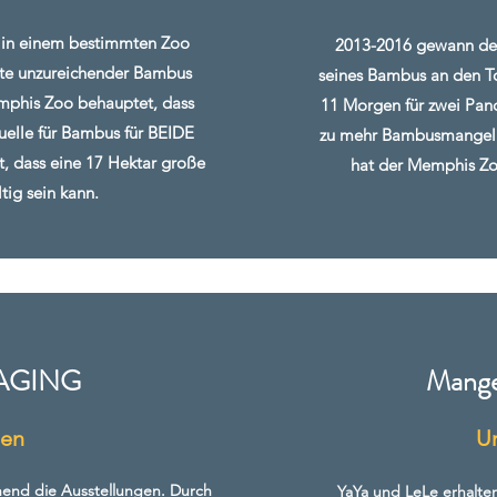
s in einem bestimmten Zoo
2013-2016 gewann der
nnte unzureichender Bambus
seines Bambus an den T
mphis Zoo behauptet, dass
11 Morgen für zwei Panda
elle für Bambus für BEIDE
zu mehr Bambusmangel 
, dass eine 17 Hektar große
hat der Memphis Zo
ig sein kann.
AGING
Mange
ten
U
hend die Ausstellungen. Durch
YaYa und LeLe erhalte