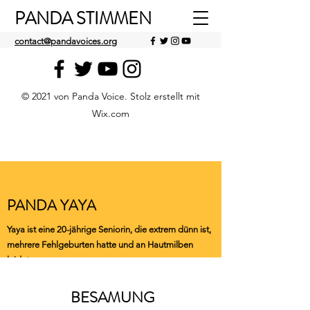
PANDA STIMMEN
contact@pandavoices.org
© 2021 von Panda Voice. Stolz erstellt mit
Wix.com
PANDA YAYA
Yaya ist eine 20-jährige Seniorin, die extrem dünn ist,
mehrere Fehlgeburten hatte und an Hautmilben
leidet.
BESAMUNG