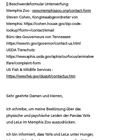
[]
Beschwerdeformular
Unterwerfung:
Memphis Zoo
:
www.memphiszoo.org/contact-form
Steven Cohen, Kongressabgeordneter von
Memphis:
https://cohen.house.gov/zip-code-
lookup?form=/contact/email
Büro des Gouverneurs von Tennessee:
https://www.tn.gov/governor/contact-us.html
USDA Tierschutz:
https://www.aphis.usda.gov/aphis/ourfocus/animalwe
lfare/complaint-form
US Fish & Wildlife Services
:
https://www.fws.gov/duspit/contactus.htm
Sehr geehrte Damen und Herren,
Ich schreibe, um meine Bestürzung über das
physische und psychische Leiden der Pandas YaYa
und LeLe im Memphis Zoo auszudrücken.
Ich bin informiert, dass YaYa und LeLe unter Hunger,