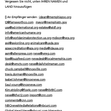
Vergessen Sie nicht, unten IHREN NAMEN und
LAND hinzuzufügen
[]
An Empfänger senden
:
jdean@memphiszoo.org
t3@farnsworthco.com
mayor@memphistn.gov
usa@ad-international.org
estates@aldf.org
info@americanhumane.org
info@worldanimalprotection.us.org
mdixon@wcs.org
awi@awionline.org
animalcare@usda.gov
azaaccreditation@aza.org
media@idausa.org
asm@allenpress.com
news@wreg.com
tips@buzzfeed.com
newsdesk@localmemphis.com
desk@wmctv.com
news@dailyhelmsman.com
chuck.campbell@knoxville.com
travis.dorman@knoxville.com
Isabel.lohman@knoxnews.com
Saul.young@knoxnews.com
Kim.stripling@fox4c.com
news@KMBC.com
news@kfvs12.com
ireport@cnn.com
comments@cnn.com
NBCnewsMediaRelations@nbcuni.com
Global.Head.News@nbcuni.com
Managing.