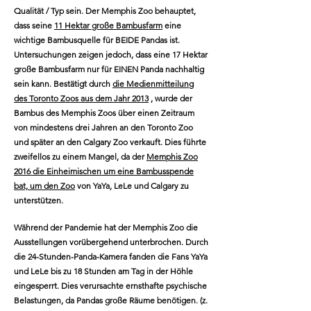
Qualität / Typ sein. Der Memphis Zoo behauptet,
dass seine
11 Hektar große Bambusfarm
eine
wichtige Bambusquelle für BEIDE Pandas ist.
Untersuchungen zeigen jedoch, dass eine 17 Hektar
große Bambusfarm nur für EINEN Panda nachhaltig
sein kann. Bestätigt durch
die Medienmitteilung
des Toronto Zoos aus dem Jahr 2013
, wurde der
Bambus des Memphis Zoos über einen Zeitraum
von mindestens drei Jahren an den Toronto Zoo
und später an den Calgary Zoo verkauft. Dies führte
zweifellos zu einem Mangel, da der
Memphis Zoo
2016 die Einheimischen um eine Bambusspende
bat, um den Zoo
von YaYa, LeLe und Calgary zu
unterstützen.
Während der Pandemie hat der Memphis Zoo die
Ausstellungen vorübergehend unterbrochen. Durch
die 24-Stunden-Panda-Kamera fanden die Fans YaYa
und LeLe bis zu 18 Stunden am Tag in der Höhle
eingesperrt. Dies verursachte ernsthafte psychische
Belastungen, da Pandas große Räume benötigen. (z.