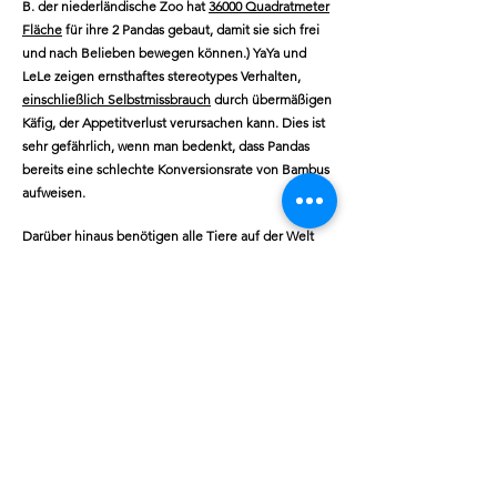
B. der niederländische Zoo hat
36000 Quadratmeter
Fläche
für ihre 2 Pandas gebaut, damit sie sich frei
und nach Belieben bewegen können.) YaYa und
LeLe zeigen ernsthaftes stereotypes Verhalten,
einschließlich Selbstmissbrauch
durch übermäßigen
Käfig, der Appetitverlust verursachen kann. Dies ist
sehr gefährlich, wenn man bedenkt, dass Pandas
bereits eine schlechte Konversionsrate von Bambus
aufweisen.
Darüber hinaus benötigen alle Tiere auf der Welt
eine Bereicherung der Umwelt und der Ernährung.
YaYa und LeLe erhalten selten andere
Nahrungsergänzungsmittel
als Bambus (z. B.
Karotten, Kürbisse, Mais, Weizen usw.). Dies führt zu
einem Ungleichgewicht der Nährstoffe zusätzlich zu
dem bereits unzureichenden Bambus.
Aufgrund von Covid19 habe ich dem Memphis Zoo
den Vorteil des Zweifels gegeben, da der Zoo
finanzielle Schwierigkeiten geltend gemacht hat,