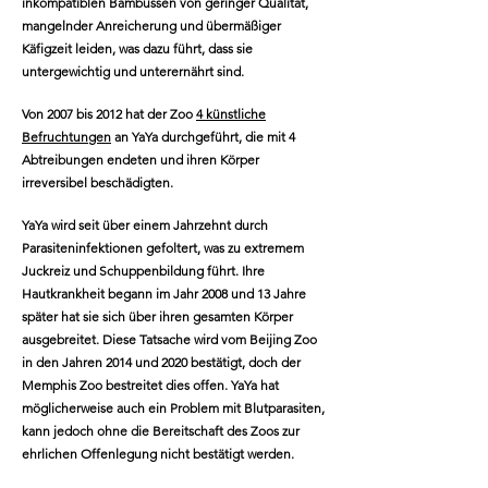
inkompatiblen Bambussen von geringer Qualität,
mangelnder Anreicherung und übermäßiger
Käfigzeit leiden, was dazu führt, dass sie
untergewichtig und unterernährt sind.
Von 2007 bis 2012 hat der Zoo
4 künstliche
Befruchtungen
an YaYa durchgeführt, die mit 4
Abtreibungen endeten und ihren Körper
irreversibel beschädigten.
YaYa wird seit über einem Jahrzehnt durch
Parasiteninfektionen gefoltert, was zu extremem
Juckreiz und Schuppenbildung führt. Ihre
Hautkrankheit begann im Jahr 2008 und 13 Jahre
später hat sie sich über ihren gesamten Körper
ausgebreitet. Diese Tatsache wird vom Beijing Zoo
in den Jahren 2014 und 2020 bestätigt, doch der
Memphis Zoo bestreitet dies offen. YaYa hat
möglicherweise auch ein Problem mit Blutparasiten,
kann jedoch ohne die Bereitschaft des Zoos zur
ehrlichen Offenlegung nicht bestätigt werden.