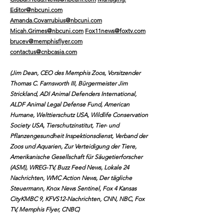
Editor@nbcuni.com
Amanda.Covarrubius@nbcuni.com
Micah.Grimes@nbcuni.com
Fox11news@foxtv.com
brucev@memphisflyer.com
contactus@cnbcasia.com
(Jim Dean, CEO des Memphis Zoos, Vorsitzender
Thomas C. Farnsworth III, Bürgermeister Jim
Strickland, ADI Animal Defenders International,
ALDF Animal Legal Defense Fund, American
Humane, Welttierschutz USA, Wildlife Conservation
Society USA, Tierschutzinstitut, Tier- und
Pflanzengesundheit Inspektionsdienst, Verband der
Zoos und Aquarien, Zur Verteidigung der Tiere,
Amerikanische Gesellschaft für Säugetierforscher
(ASM), WREG-TV, Buzz Feed News, Lokale 24
Nachrichten, WMC Action News, Der tägliche
Steuermann, Knox News Sentinel, Fox 4 Kansas
CityKMBC 9, KFVS12-Nachrichten, CNN, NBC, Fox
TV, Memphis Flyer, CNBC)