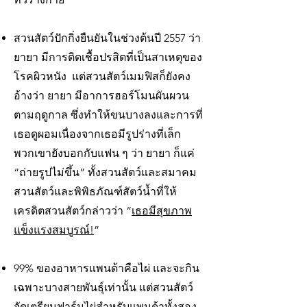
สวนสัตว์ปักกิ่งยืนยันในช่วงต้นปี 2557 ว่า
ยายา มีการติดเชื้อปรสิตที่เป็นสาเหตุของ
โรคผิวหนัง แต่สวนสัตว์เมมฟิสก็ยังคง
อ้างว่า ยายา มีอาการฮอร์โมนผันผวน
ตามฤดูกาล ซึ่งทำให้ขนบางลงและการที่
เธอดูผอมเนื่องจากเธอมีรูปร่างที่เล็ก
พวกเขายังบอกกับแฟน ๆ ว่า ยายา ก็แค่
“ถ่ายรูปไม่ขึ้น” ทั้งสวนสัตว์และสมาคม
สวนสัตว์และพิพิธภัณฑ์สัตว์น้ำที่ให้
เครดิตสวนสัตว์กล่าวว่า “
เธอมีสุขภาพ
แข็งแรงสมบูรณ์!
”
99% ของอาหารแพนด้าคือไผ่ และจะกิน
เฉพาะบางสายพันธุ์เท่านั้น แต่สวนสัตว์
จัดเตรียมฟาร์มไผ่สำหรับแพนด้าทั้งสอง