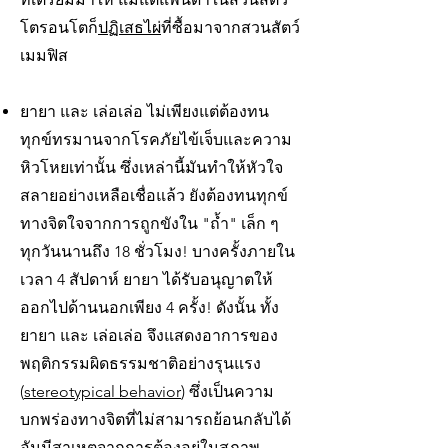
โตรอนโตก็
ปฏิเสธไผ่
ที่ซื้อมาจากสวนสัตว์
เมมฟิส
ยายา และ เล่อเล่อ ไม่เพียงแต่ต้องทน
ทุกข์ทรมานจากโรคภัยไข้เจ็บและความ
หิวโหยเท่านั้น ซึ่งเหล่านี้มันทำให้หัวใจ
สลายอย่างเหลือเชื่อแล้ว ยังต้องทนทุกข์
ทางจิตใจจากการถูกขังใน "ถ้ำ" เล็ก ๆ
ทุกวันนานถึง 18 ชั่วโมง! บางครั้งภายใน
เวลา 4 สัปดาห์ ยายา ได้รับอนุญาตให้
ออกไปด้านนอกเพียง 4 ครั้ง! ดังนั้น ทั้ง
ยายา และ เล่อเล่อ จึงแสดงอาการของ
พฤติกรรมผิดธรรมชาติอย่างรุนแรง
(
stereotypical behavior
) ซึ่งเป็นความ
บกพร่องทางจิตที่ไม่สามารถย้อนกลับได้
อันมีสาเหตุจากการต้องอยู่ในสภาพ