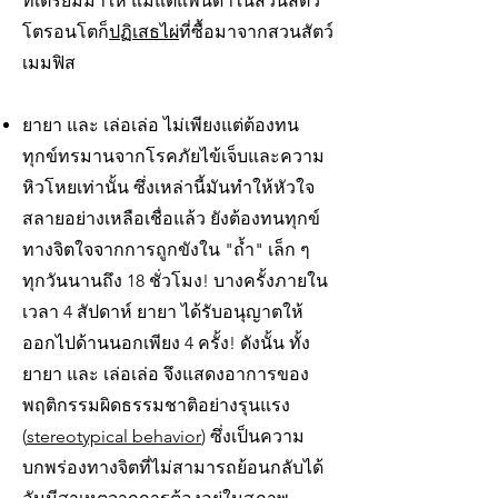
ที่เตรียมมาให้ แม้แต่แพนด้าในสวนสัตว์
โตรอนโตก็
ปฏิเสธไผ่
ที่ซื้อมาจากสวนสัตว์
เมมฟิส
ยายา และ เล่อเล่อ ไม่เพียงแต่ต้องทน
ทุกข์ทรมานจากโรคภัยไข้เจ็บและความ
หิวโหยเท่านั้น ซึ่งเหล่านี้มันทำให้หัวใจ
สลายอย่างเหลือเชื่อแล้ว ยังต้องทนทุกข์
ทางจิตใจจากการถูกขังใน "ถ้ำ" เล็ก ๆ
ทุกวันนานถึง 18 ชั่วโมง! บางครั้งภายใน
เวลา 4 สัปดาห์ ยายา ได้รับอนุญาตให้
ออกไปด้านนอกเพียง 4 ครั้ง! ดังนั้น ทั้ง
ยายา และ เล่อเล่อ จึงแสดงอาการของ
พฤติกรรมผิดธรรมชาติอย่างรุนแรง
(
stereotypical behavior
) ซึ่งเป็นความ
บกพร่องทางจิตที่ไม่สามารถย้อนกลับได้