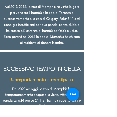
Nel
2013-2016
, lo zoo di Memphis ha vinto la gara
per vendere il bambù allo zoo di Toronto e
successivamente allo zoo di Calgary. Poiché 11 acri
sono già insufficienti per due panda, senza dubbio
ha creato più carenza di bambù per YaYa e LeLe.
Ecco perché nel 2016 lo zoo di Memphis ha chiesto
ai residenti di donare bambù.
ECCESSIVO TEMPO IN CELLA
Comportamento stereotipato
Dal 2020 ad oggi, lo zoo di Memphis ha
temporaneamente sospeso le visite. Attraverso la
panda cam 24 ore su 24, i fan hanno scoperto YaYa e
LeLe rinchiusi in una cella fino a un massimo di 18
ore al giorno. Poiché i panda hanno bisogno di