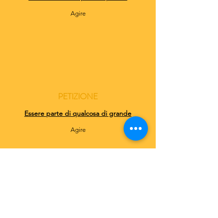
Agire
PETIZIONE
Essere parte di qualcosa di grande
Agire
Ci sono molti modi significativi in ​​cui
puoi aiutarci a estendere la nostra
causa.