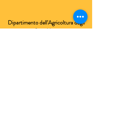
Dipartimento dell'Agricoltura degli
Stati Uniti
Servizio USDA di ispezione sanitaria per animali
e piante
La divisione APHIS dell'USDA è un'agenzia federale
che sovrintende alle questioni relative al benessere
degli animali sulla base dell'Animal Welfare Act
(AWA).
Per presentare un reclamo tramite il loro sito Web,
fare clic qui
Assicurati di includere il numero di licenza dello zoo
di Memphis
63-C-0004