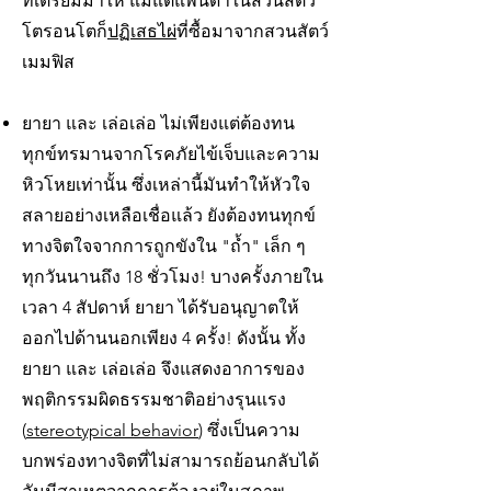
ที่เตรียมมาให้ แม้แต่แพนด้าในสวนสัตว์
โตรอนโตก็
ปฏิเสธไผ่
ที่ซื้อมาจากสวนสัตว์
เมมฟิส
ยายา และ เล่อเล่อ ไม่เพียงแต่ต้องทน
ทุกข์ทรมานจากโรคภัยไข้เจ็บและความ
หิวโหยเท่านั้น ซึ่งเหล่านี้มันทำให้หัวใจ
สลายอย่างเหลือเชื่อแล้ว ยังต้องทนทุกข์
ทางจิตใจจากการถูกขังใน "ถ้ำ" เล็ก ๆ
ทุกวันนานถึง 18 ชั่วโมง! บางครั้งภายใน
เวลา 4 สัปดาห์ ยายา ได้รับอนุญาตให้
ออกไปด้านนอกเพียง 4 ครั้ง! ดังนั้น ทั้ง
ยายา และ เล่อเล่อ จึงแสดงอาการของ
พฤติกรรมผิดธรรมชาติอย่างรุนแรง
(
stereotypical behavior
) ซึ่งเป็นความ
บกพร่องทางจิตที่ไม่สามารถย้อนกลับได้