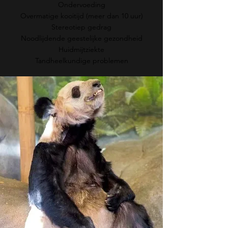
Ondervoeding
Overmatige kooitijd (meer dan 10 uur)
Stereotiep gedrag
Noodlijdende geestelijke gezondheid
Huidmijtziekte
Tandheelkundige problemen