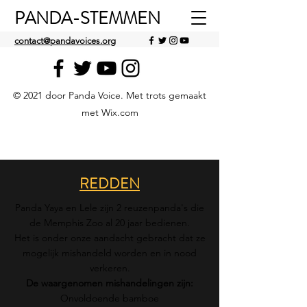
PANDA-STEMMEN
contact@pandavoices.org
© 2021 door Panda Voice. Met trots gemaakt
met Wix.com
REDDEN
Panda Yaya en Lele zijn 2 reuzenpanda's die
de Memphis Zoo al 20 jaar bedienen.
Het is onder onze aandacht gebracht dat ze
mogelijk mishandeld worden en in nood
verkeren.
De waargenomen mishandelingen zijn:
Onvoldoende bamboe