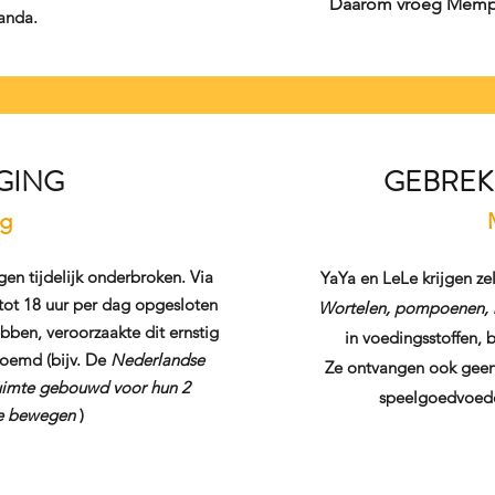
Daarom vroeg Memph
panda.
GING
GEBREK
ag
en tijdelijk onderbroken. Via
YaYa en LeLe krijgen 
tot 18 uur per dag opgesloten
Wortelen, pompoenen, m
bben, veroorzaakte dit ernstig
in voedingsstoffen,
noemd (bijv. De
Nederlandse
Ze ontvangen ook geen
ruimte gebouwd voor hun 2
speelgoedvoede
e bewegen
)