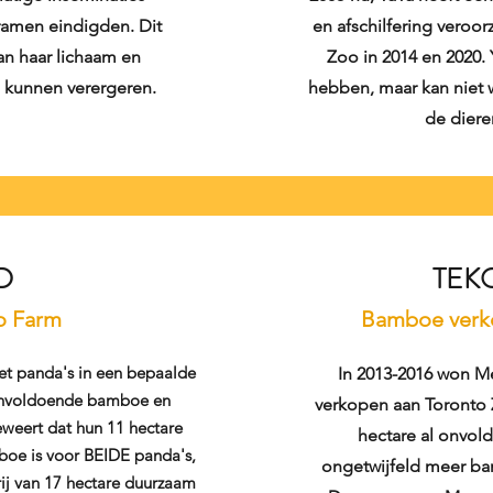
kramen eindigden. Dit
en afschilfering veroor
n haar lichaam en
Zoo in 2014 en 2020
 kunnen verergeren.
hebben, maar kan niet 
de dieren
D
TEK
o Farm
Bamboe verko
met panda's in een bepaalde
In 2013-2016 won 
: onvoldoende bamboe en
verkopen aan Toronto 
weert dat hun 11 hectare
hectare al onvold
boe is voor BEIDE panda's,
ongetwijfeld meer ba
ij van 17 hectare duurzaam