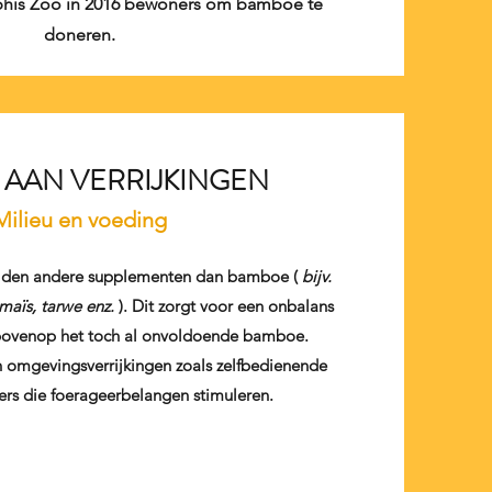
is Zoo in 2016 bewoners om bamboe te
doneren.
 AAN VERRIJKINGEN
Milieu en voeding
zelden andere supplementen dan bamboe (
bijv.
aïs, tarwe enz.
). Dit zorgt voor een onbalans
 bovenop het toch al onvoldoende bamboe.
 omgevingsverrijkingen zoals zelfbedienende
rs die foerageerbelangen stimuleren.