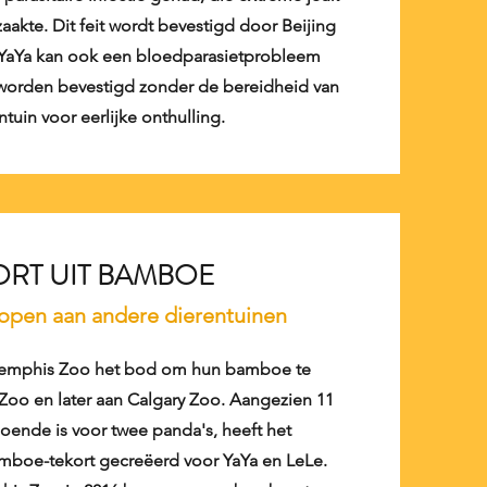
zaakte. Dit feit wordt bevestigd door Beijing
. YaYa kan ook een bloedparasietprobleem
worden bevestigd zonder de bereidheid van
tuin voor eerlijke onthulling.
ORT UIT BAMBOE
pen aan andere dierentuinen
Memphis Zoo het bod om hun bamboe te
Zoo en later aan Calgary Zoo. Aangezien 11
oende is voor twee panda's, heeft het
mboe-tekort gecreëerd voor YaYa en LeLe.