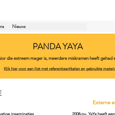
ns
Nieuws
PANDA YAYA
enior die extreem mager is, meerdere miskramen heeft gehad en
Klik hier voor een lijst met referentieartikelen en gebruikte materi
E
Externe e
matige inseminaties
2008-nu, YaYa heeft een