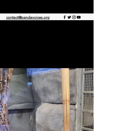
PANDA-STEMMEN
contact@pandavoices.org
© 2021 door Panda Voice. Met trots gemaakt
met Wix.com