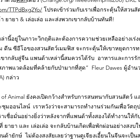
ราด้วย
คลิก
เดียว (Change.org/TweetMemphisZoo) LIKE
.com/TTPdBxg2Yo/
โปรดเข้าร่วมกับเราเพื่อกระตุ้นให้สวนส
 ยายา & เล่อเล่อ และส่งพวกเขากลับบ้านทันที!
หล่านี้อยู่ในภาวะวิกฤติและต้องการความช่วยเหลืออย่างเร่งด
่อ จิม ดีน ซีอีโอของสวนสัตว์เมมฟิส จะกระตุ้นให้เขาหยุดก
เขากลับสู่จีน แพนด้าเหล่านี้สมควรได้รับ อาหารและการ
นสภาพแวดล้อมที่คล้ายกับป่ามากที่สุด” Fleur Dawes ผู้อำ
A) กล่าว
 of Animal ยังคงเปิดกว้างสำหรับการสนทนากับสวนสัตว์ 
ะชุมออนไลน์ เราหวังว่าจะสามารถทำงานร่วมกันเพื่อวัตถุป
เชื่อมั่นอย่างยิ่งว่าหลังจากที่แพนด้าทั้งสองได้ทำงานให้ก
วที่ ยายา และ เล่อเล่อ จะกลับบ้านเกิดเพื่อพักผ่อนอย่างสงบใน
ายักษ์ ไม่ต้องสงสัยเลยว่าฐานตูเจียงเอี้ยนในจีนจะเป็นสถ