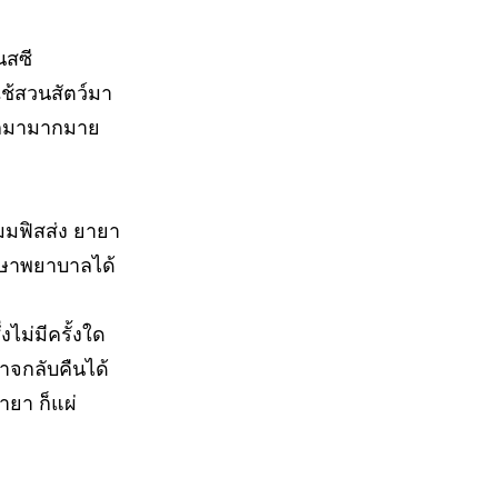
นสซี
ช้สวนสัตว์มา
อกมามากมาย
เมมฟิสส่ง ยายา
ักษาพยาบาลได้
่งไม่มีครั้งใด
าจกลับคืนได้
ายา ก็แผ่