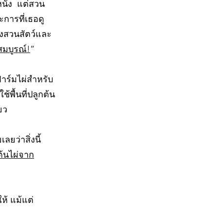
วหนัง แต่สวน
การที่เธอดู
ั้งสวนสัตว์และ
สมบูรณ์!
”
าร์มไผ่สำหรับ
ใช้พื้นที่ปลูกต้น
ยว
ลยว่าสิ่งนี้
้นไผ่จาก
ห้ แม้แต่