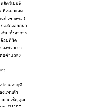
นสัตว์เมมฟิ
แลที่เหมาะสม
cal behavior)
งมักแสดงออกมา
่นกัน ทั้งอาการ
้อมที่ผิด
านของพวกเขา
ราต่อคำแถลง
ent
ไปตามอายุที่
ของแพนด้า
ึงอยากเชิญคุณ