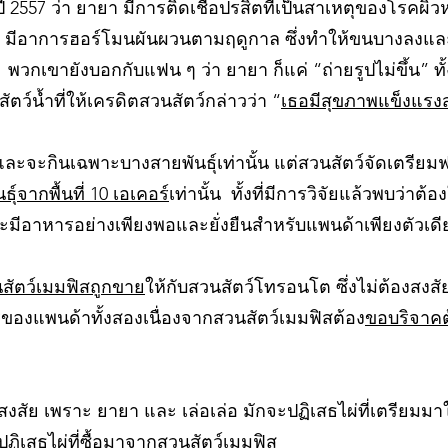
นปี 2557 ว่า ยายา มีการติดเชื้อปรสิตที่เป็นสาเหตุของโรคผิ
ายา มีอาการฮอร์โมนผันผวนตามฤดูกาล ซึ่งทำให้ขนบางลงและ
็ก พวกเขายังบอกกับแฟน ๆ ว่า ยายา ก็แค่ “ถ่ายรูปไม่ขึ้น” ท
ว์น้ำที่ให้เครดิตสวนสัตว์กล่าวว่า “
เธอมีสุขภาพแข็งแรง
ะจะกินเฉพาะบางสายพันธุ์เท่านั้น แต่สวนสัตว์จัดเตรียมฟ
ธุ์จากพื้นที่ 10 เอเคอร์
เท่านั้น ทั้งที่มีการวิจัยแล้วพบว่าต้อง
งจะมีอาหารอย่างเพียงพอและยั่งยืนสำหรับแพนด้าเพียงตัวเดี
สัตว์เมมฟิสถูกขาย
ให้กับสวนสัตว์โทรอนโต ซึ่งไม่ต้องสงสัยเ
งแพนด้าทั้งสองเนื่องจากสวนสัตว์เมมฟิสต้อง
ขอบริจาคต
าสงสัย เพราะ ยายา และ เล่อเล่อ มักจะปฏิเสธไผ่ที่เตรียมมาใ
ปฏิเสธไผ่
ที่ซื้อมาจากสวนสัตว์เมมฟิส