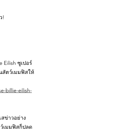
ว!
 Eilish ซูเปอร์
นสัตว์เมมฟิสให้
billie-eilish-
แสข่าวอย่าง
ตว์เมมฟิสก็ปลด