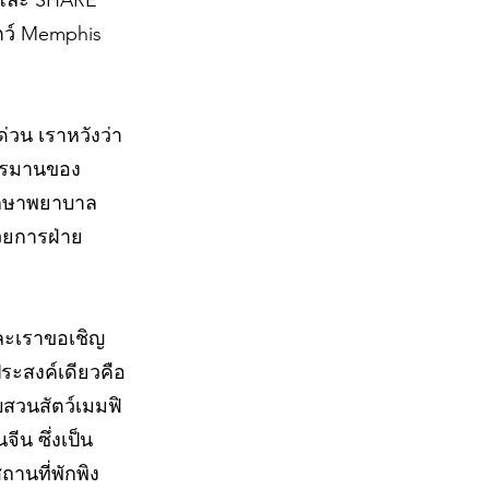
 และ SHARE
ัตว์ Memphis
่วน เราหวังว่า
ารทรมานของ
รักษาพยาบาล
นวยการฝ่าย
และเราขอเชิญ
ระสงค์เดียวคือ
ับสวนสัตว์เมมฟิ
จีน ซึ่งเป็น
านที่พักพิง