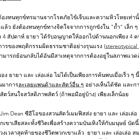
ต้องทนทุกข์ทรมานจากโรคภัยไข้เจ็บและความหิวโหยเท่านั้น ซ
อแล้ว ยังต้องทนทุกข์ทางจิตใจจากการถูกขังใน "ถ้ำ" เล็ก ๆ
 4 สัปดาห์ ยายา ได้รับอนุญาตให้ออกไปด้านนอกเพียง 4 ครั้ง!
าการของพฤติกรรมผิดธรรมชาติอย่างรุนแรง (
stereotypical
สามารถย้อนกลับได้อันมีสาเหตุจากการต้องอยู่ในสภาพแวดล้
ง ยายา และ เล่อเล่อ ไม่ได้เป็นเพียงการค้นพบเมื่อเร็ว ๆ น
านมาการ
ละเลยแพนด้าและสัตว์อื่น ๆ
อย่างเห็นได้ชัด และ
สัตว์สนใจสวัสดิภาพสัตว์ (ถ้าพอมีอยู่บ้าง) เพียงเล็กน้อย
 Jim Dean ซีอีโอของสวนสัตว์เมมฟิสส่ง ยายา และ เล่อเล่อ 
ขาเสียสละทั้งชีวิตเพื่อสร้างความบันเทิงให้กับมนุษย์ บัด
ช่วงเวลาสุดท้ายของชีวิตพวกเขาแล้ว ยายา และ เล่อเล่อ สม