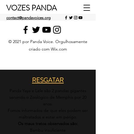
VOZES PANDA
contact@pandavoices.org
© 2021 por Panda Voice. Orgulhosamente
criado com Wix.com
RESGATAR
Panda Yaya e Lele são 2 pandas gigantes
servindo o Zoológico de Memphis por 20
anos.
Fomos informados de que eles podem ser
maltratados e estar em perigo.
Os maus tratos observados são:
Bambu insuficiente