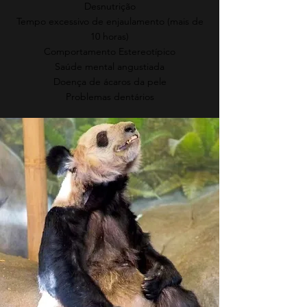
Desnutrição
Tempo excessivo de enjaulamento (mais de
10 horas)
Comportamento Estereotípico
Saúde mental angustiada
Doença de ácaros da pele
Problemas dentários