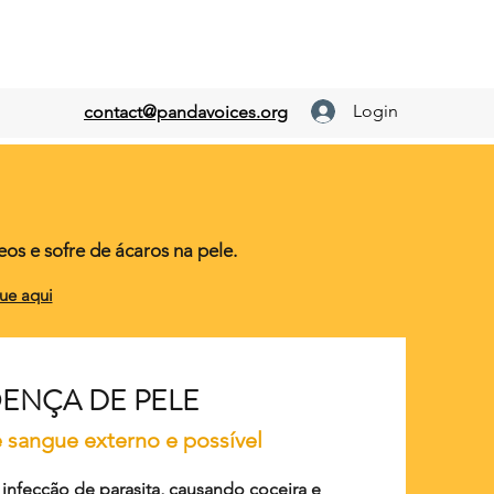
Login
contact@pandavoices.org
s e sofre de ácaros na pele.
que aqui
ENÇA DE PELE
e sangue externo e possível
 infecção de parasita, causando coceira e