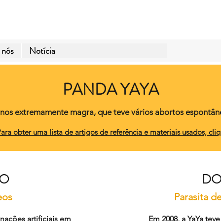
 nós
Notícia
PANDA YAYA
nos extremamente magra, que teve vários abortos espontâneo
ara obter uma lista de artigos de referência e materiais usados, cli
ÃO
DO
eos
Parasita d
nações artificiais em
Em 2008, a YaYa teve