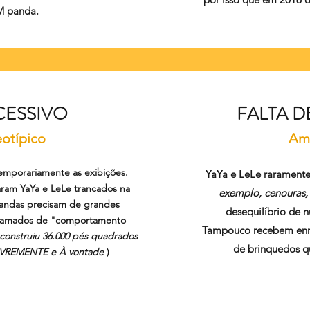
M panda.
CESSIVO
FALTA 
otípico
Amb
emporariamente as exibições.
YaYa e LeLe rarament
aram YaYa e LeLe trancados na
exemplo, cenouras, 
 pandas precisam de grandes
desequilíbrio de n
 chamados de "comportamento
Tampouco recebem enr
 construiu 36.000 pés quadrados
de brinquedos qu
LIVREMENTE e À vontade
)