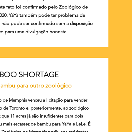
ste fato foi confirmado pelo Zoológico de
020. YaYa também pode ter problema de
s não pode ser confirmado sem a disposição
o para uma divulgação honesta.
BOO SHORTAGE
ambu para outro zoológico
o de Memphis venceu a licitação para vender
 de Toronto e, posteriormente, ao zoológico
que 11 acres já são insuficientes para dois
u mais escassez de bambu para YaYa e LeLe. É
o Zoológico de Memphis pediu aos residentes