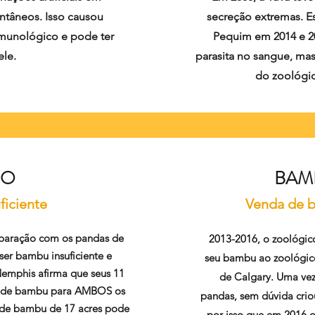
ntâneos. Isso causou
secreção extremas. E
 imunológico e pode ter
Pequim em 2014 e 2
ele.
parasita no sangue, ma
do zoológic
DO
BAM
ficiente
Venda de b
paração com os pandas de
2013-2016, o zoológic
er bambu insuficiente e
seu bambu ao zoológico
emphis afirma que seus 11
de Calgary. Uma vez 
te de bambu para AMBOS os
pandas, sem dúvida crio
 de bambu de 17 acres pode
por isso que em 2016 