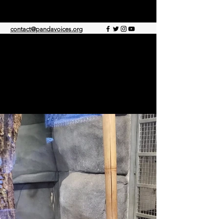
VOZES PANDA
contact@pandavoices.org
© 2021 por Panda Voice. Orgulhosamente
criado com Wix.com