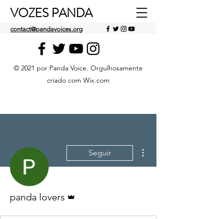
VOZES PANDA
contact@pandavoices.org
© 2021 por Panda Voice. Orgulhosamente
criado com Wix.com
Mais ações
Seguir
Administrador
panda lovers