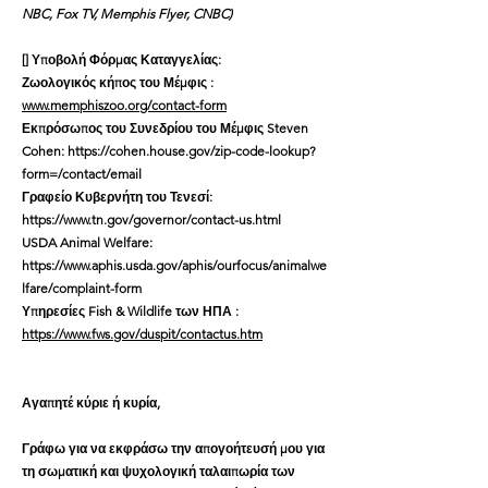
NBC, Fox TV, Memphis Flyer, CNBC)
[]
Υποβολή
Φόρμας Καταγγελίας:
Ζωολογικός κήπος του Μέμφις
:
www.memphiszoo.org/contact-form
Εκπρόσωπος του Συνεδρίου του Μέμφις Steven
Cohen:
https://cohen.house.gov/zip-code-lookup?
form=/contact/email
Γραφείο Κυβερνήτη του Τενεσί:
https://www.tn.gov/governor/contact-us.html
USDA Animal Welfare:
https://www.aphis.usda.gov/aphis/ourfocus/animalwe
lfare/complaint-form
Υπηρεσίες Fish & Wildlife των ΗΠΑ
:
https://www.fws.gov/duspit/contactus.htm
Αγαπητέ κύριε ή κυρία,
Γράφω για να εκφράσω την απογοήτευσή μου για
τη σωματική και ψυχολογική ταλαιπωρία των