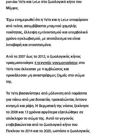
pandas YaYa και LeLe στο ζωολογικό κήπο του
Μέμφις.
Έχω ενημερωθεί ότι η YaYa και η LeLe υποφέρουν
από πείνα, ασυμβίβαστα μπαμπού χαμηλής
ποιότητας, έλλειψη εμπλουτισμού και υπερβολικό
χρόνο εγκλωβισμού, με αποτέλεσμα να είναι
λιποβαρή και υποσιτισμένα.
Από το 2007 έως το 2012, ο ζωολογικός κήπος
πραγματοποίησε
4 τεχνητές γονιμοποιήσεις
στο
YaYa που έκλεισαν με 4 αμβλώσεις και
προκάλεσαν μη αναστρέψιμες ζημιές στο σώμα
της.
Το YaYa βασανίστηκε από μόλυνση από παράσιτα
για πάνω από μια δεκαετία, προκαλώντας έντονο
κνησμό και ρίψη. Η δερματική της νόσος ξεκίνησε
το 2008 και 13 χρόνια αργότερα εξαπλώθηκε σε
ολόκληρο το σώμα της. Αυτό το γεγονός
επιβεβαιώνεται από το ζωολογικό κήπο του
Πεκίνου το 2014 και το 2020, ωστόσο ο ζωολογικός