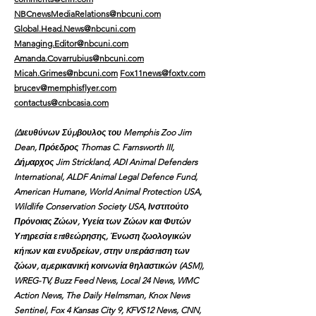
NBCnewsMediaRelations@nbcuni.com
Global.Head.News@nbcuni.com
Managing.Editor@nbcuni.com
Amanda.Covarrubius@nbcuni.com
Micah.Grimes@nbcuni.com
Fox11news@foxtv.com
brucev@memphisflyer.com
contactus@cnbcasia.com
(Διευθύνων Σύμβουλος του Memphis Zoo Jim
Dean, Πρόεδρος Thomas C. Farnsworth III,
Δήμαρχος Jim Strickland, ADI Animal Defenders
International, ALDF Animal Legal Defence Fund,
American Humane, World Animal Protection USA,
Wildlife Conservation Society USA, Ινστιτούτο
Πρόνοιας Ζώων, Υγεία των Ζώων και Φυτών
Υπηρεσία επιθεώρησης, Ένωση ζωολογικών
κήπων και ενυδρείων, στην υπεράσπιση των
ζώων, αμερικανική κοινωνία θηλαστικών (ASM),
WREG-TV, Buzz Feed News, Local 24 News, WMC
Action News, The Daily Helmsman, Knox News
Sentinel, Fox 4 Kansas City 9, KFVS12 News, CNN,