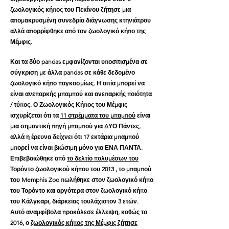
ζωολογικός κήπος του Πεκίνου ζήτησε μια
απομακρυσμένη συνεδρία διάγνωσης κτηνιάτρου
αλλά απορρίφθηκε από τον ζωολογικό κήπο της
Μέμφις.
Και τα δύο pandas εμφανίζονται υποσιτισμένα σε
σύγκριση με άλλα pandas σε κάθε δεδομένο
ζωολογικό κήπο παγκοσμίως. Η αιτία μπορεί να
είναι ανεπαρκής μπαμπού και ανεπαρκής ποιότητα
/ τύπος. Ο Ζωολογικός Κήπος του Μέμφις
ισχυρίζεται ότι τα
11 στρέμματα του μπαμπού
είναι
μια σημαντική πηγή μπαμπού για ΔΥΟ Πάντες,
αλλά η έρευνα δείχνει ότι 17 εκτάρια μπαμπού
μπορεί να είναι βιώσιμη μόνο για ΕΝΑ ΠΑΝΤΑ.
Επιβεβαιώθηκε από
το δελτίο πολυμέσων του
Τορόντο ζωολογικού κήπου του 2013
, το μπαμπού
του Memphis Zoo πωλήθηκε στον ζωολογικό κήπο
του Τορόντο και αργότερα στον ζωολογικό κήπο
του Κάλγκαρι, διάρκειας τουλάχιστον 3 ετών.
Αυτό αναμφίβολα προκάλεσε έλλειψη, καθώς το
2016, ο
ζωολογικός κήπος της Μέμφις ζήτησε