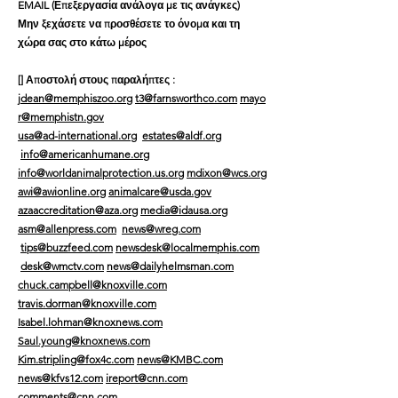
EMAIL
(Επεξεργασία ανάλογα με τις ανάγκες)
Μην ξεχάσετε να προσθέσετε το όνομα και τη
χώρα σας στο κάτω μέρος
[]
Αποστολή στους παραλήπτες
:
jdean@memphiszoo.org
t3@farnsworthco.com
mayo
r@memphistn.gov
usa@ad-international.org
estates@aldf.org
info@americanhumane.org
info@worldanimalprotection.us.org
mdixon@wcs.org
awi@awionline.org
animalcare@usda.gov
azaaccreditation@aza.org
media@idausa.org
asm@allenpress.com
news@wreg.com
tips@buzzfeed.com
newsdesk@localmemphis.com
desk@wmctv.com
news@dailyhelmsman.com
chuck.campbell@knoxville.com
travis.dorman@knoxville.com
Isabel.lohman@knoxnews.com
Saul.young@knoxnews.com
Kim.stripling@fox4c.com
news@KMBC.com
news@kfvs12.com
ireport@cnn.com
comments@cnn.com