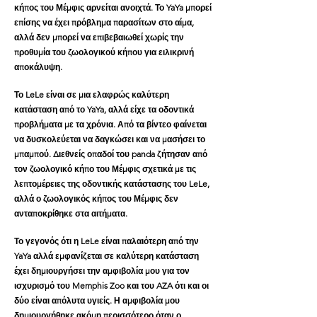
κήπος του Μέμφις αρνείται ανοιχτά. Το YaYa μπορεί
επίσης να έχει πρόβλημα παρασίτων στο αίμα,
αλλά δεν μπορεί να επιβεβαιωθεί χωρίς την
προθυμία του ζωολογικού κήπου για ειλικρινή
αποκάλυψη.
Το LeLe είναι σε μια ελαφρώς καλύτερη
κατάσταση από το YaYa, αλλά είχε τα οδοντικά
προβλήματα με τα χρόνια. Από τα βίντεο φαίνεται
να δυσκολεύεται να δαγκώσει και να μασήσει το
μπαμπού. Διεθνείς οπαδοί του panda ζήτησαν από
τον ζωολογικό κήπο του Μέμφις σχετικά με τις
λεπτομέρειες της οδοντικής κατάστασης του LeLe,
αλλά ο ζωολογικός κήπος του Μέμφις δεν
ανταποκρίθηκε στα αιτήματα.
Το γεγονός ότι η LeLe είναι παλαιότερη από την
YaYa αλλά εμφανίζεται σε καλύτερη κατάσταση
έχει δημιουργήσει την αμφιβολία μου για τον
ισχυρισμό του Memphis Zoo και του AZA ότι και οι
δύο είναι απόλυτα υγιείς. Η αμφιβολία μου
δημιουργήθηκε ακόμη περισσότερο όταν ο