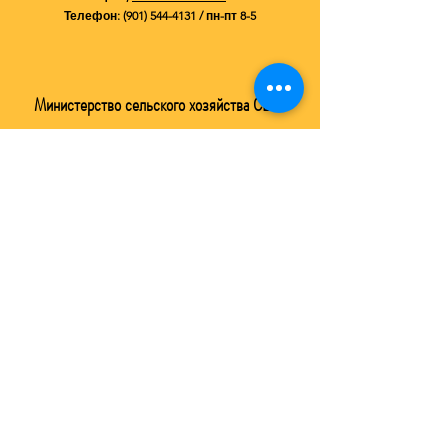
Телефон:
(901) 544-4131
/ пн-пт 8-5
Министерство сельского хозяйства США
Служба инспекции здоровья животных и
растений Министерства сельского
хозяйства США
Подразделение APHIS Министерства
сельского хозяйства США - это федеральное
агентство, которое курирует вопросы защиты
животных на основании Закона о защите
животных (AWA).
Чтобы подать жалобу через их веб-сайт,
нажмите здесь
Не забудьте указать номер лицензии