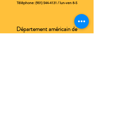
Téléphone:
(901) 544-4131
/ lun-ven 8-5
Département américain de
l'agriculture
Service d'inspection de la santé animale et
végétale de l'USDA
La division APHIS de l'USDA est une agence
fédérale qui supervise les questions de bien-être
animal sur la base de la loi sur le bien-être des
animaux (AWA).
Pour déposer une réclamation via leur site internet,
cliquez ici
N'oubliez pas d'inclure le numéro de licence
63-C-
0004 du zoo de Memphis