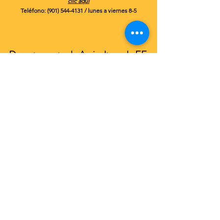
clic aquí
Teléfono:
(901) 544-4131
/ lunes a viernes 8-5
Departamento de Agricultura de EE.
UU.
Servicio de Inspección de Sanidad Animal y
Vegetal del USDA
La división APHIS del USDA es una agencia federal
que supervisa los problemas de bienestar animal
según la Ley de Bienestar Animal (AWA).
Para presentar una queja a través de su sitio web,
haga clic aquí.
Asegúrese de incluir el número de licencia del
zoológico de Memphis
63-C-0004