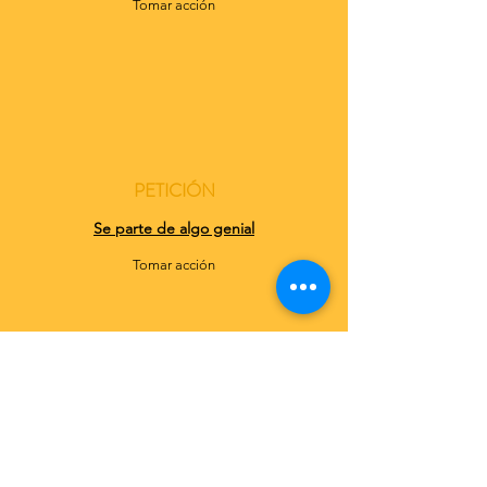
Tomar acción
PETICIÓN
Se parte de algo genial
Tomar acción
Hay muchas formas significativas en las
que puede ayudarnos a extender
nuestra causa.
¿Tiene una idea que no se enumera a
continuación? Comuníquese con