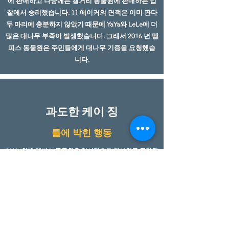
에 판매하고 나중에는 캘거리 동물원에 판매하는 입
찰에서 승리했습니다. 11 에이커의 면적은 이미 판다
두 마리에 충분하지 않았기 때문에 YaYa와 LeLe에 더
많은 대나무 부족이 발생했습니다. 그래서 2016 년 멤
피스 동물원은 주민들에게 대나무 기증을 요청했습
니다.
과도한 케이 징
틀에 박힌 행동
2020- 현재 멤피스 동물원은 일시적으로 전시회를 중단했
습니다. 24 시간 팬더 캠을 통해 팬들은 YaYa와 LeLe가 하
루에 최대 18 시간 동안 굴에 갇혀있는 것을 발견했습니
다. 판다에게는 큰 공간이 필요하기 때문에 이로 인해 '정
형 적 행동'이라는 심각한 정신적 고통이 발생했습니다
(예 : 네덜란드 동물원은 판다 2 마리가 자유롭게 움직일
수 있도록 36000 평방 피트의 공간을 건설했습니다).